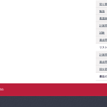
切り
勉強
看護
計算
試験
過去
リス
計算
過去
頭を
最近
fish
.