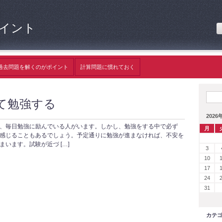
イント
過去問題を解くのがポイント
計算問題に慣れておく
て勉強する
2026
、毎日勉強に励んでいる人がいます。しかし、勉強をする中で必ず
月
感じることもあるでしょう。予定通りに勉強が進まなければ、不安を
います。試験が近づ […]
3
10
17
24
31
カテ